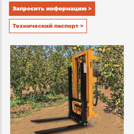
предохранительный клапан на цилиндре
Запросить информацию >
подъема и наклона, 4 подъемные цепи,
тяговый крюк, крепление к трактору
Технический паспорт >
категории II.