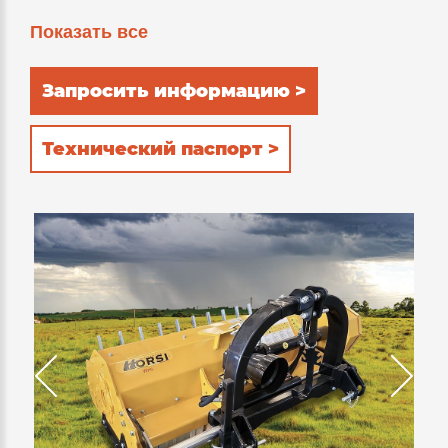
a monolithic body of 6mm thickness. The
Показать все
counter-knives installed inside guarantee
excellent cutting quality.
Запросить информацию >
Технический паспорт >