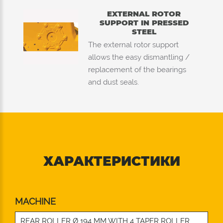
EXTERNAL ROTOR
SUPPORT IN PRESSED
STEEL
The external rotor support
allows the easy dismantling /
replacement of the bearings
and dust seals.
ХАРАКТЕРИСТИКИ
MACHINE
REAR ROLLER Ø 194 MM WITH 4 TAPER ROLLER