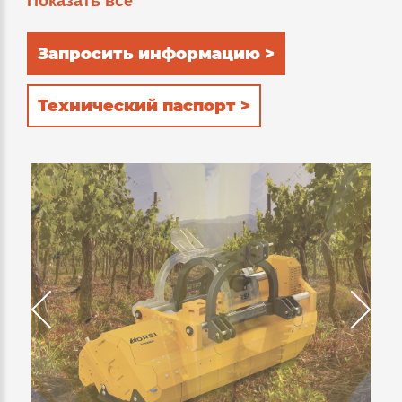
Показать все
внутренней рамы, полностью выполненной
из HARDOX® (износостойкая и
Запросить информацию >
антиабразивная сталь). Двойное положение
заднего опорного ролика: 1)
Технический паспорт >
самоочищающееся: выброс измельченной
массы сзади ролика; при этом потребление
трактором мощности снижается до минимума,
что, в свою очередь, обеспечивает
увеличение экономичности 2) заднее: масса
дольше удерживается внутри режущего узла
для дополнительного измельчения. 3 ряда
установленных внутри контрножей
обеспечивают великолепное качество
измельчения в обоих положениях опорного
ролика.