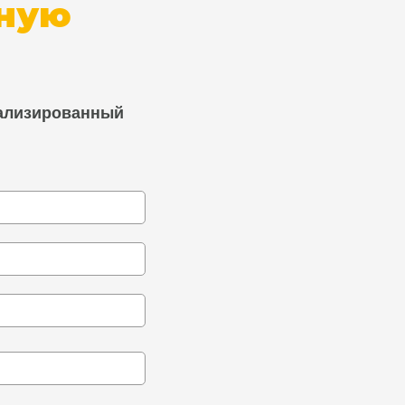
ьную
иализированный