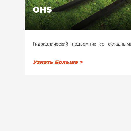
OHS
Гидравлический подъемник со складны
самосмазывающимися ползунами из из
которые обеспечивают перемещени
Узнать Больше >
Распределитель готов к дополнительному
бокового выравнивания, грузозахват, тягов
КАТЕГОРИИ I, крепление к трактору, предо
цилиндре подъема и наклона.