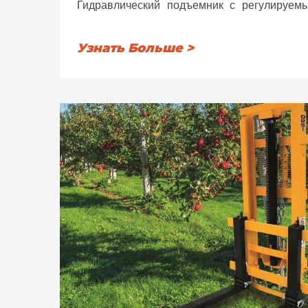
Гидравлический подъемник с регулируем
Перемещение распределителя обеспечиваетс
Распределитель готов к дополните
Узнать Больше >
Грузозахват, самосмазывающиеся ползу
арнита, предохранительный клапан на цили
4 подъемные цепи, тяговый крюк, крепление к