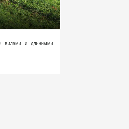
ми вилами и длинными
носостойкого арнита,
е распределителя.
 перемещению, цилиндр
ый крюк, подъемные цепи
хранительный клапан на