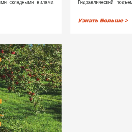
ыми складными вилами.
Гидравлический подъе
я за счет длинных труб.
распределитель гот
льному перемещению.
самосмазывающиеся по
Узнать Больше >
ны из износостойкого
бокового выравнива
ндре подъема и наклона,
предохранительный к
 трактору категории II.
тяговый крюк. Перемеще
длинных труб.