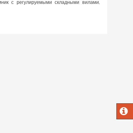
мник с регулируемыми складными вилами,
ов к дополнительному перемещению,
лзуны из износостойкого арнита, цилиндр
ния, грузозахват, 2 подъемные цепи,
лапан на цилиндре подъема и наклона,
ние распределителя обеспечивается за счет