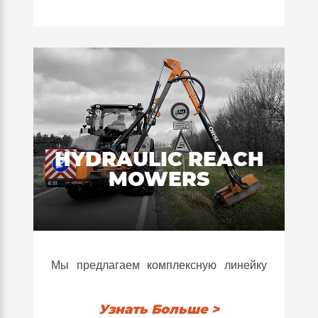
areas.
Винтовые роторы, суппорты фрез
Super reliable, it guarantees a precise
лесных измельчителей отштампованы
and uniform cut even in the presence of
из бористой стали; профессиональные
tall grass or difficult vegetation or in
ролики со сменной центральной частью
harvest residues.
и конические роликоподшипники.
Perfect for professional use, these
machines combine operational efficiency
and ease of use.
HYDRAULIC REACH
MOWERS
Мы предлагаем комплексную линейку
гидравлических кусторезов со стрелой,
включающую в себя как небольшие
Узнать Больше >