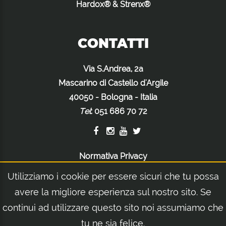
Hardox® & Strenx®
CONTATTI
Via S.Andrea, 2a
Mascarino di Castello d'Argile
40050 - Bologna - Italia
Tel
:
051 686 70 72
Normativa Privacy
Normativa Cookie
Utilizziamo i cookie per essere sicuri che tu possa
Note Legali
avere la migliore esperienza sul nostro sito. Se
continui ad utilizzare questo sito noi assumiamo che
tu ne sia felice.
© 2026 Orsi Group S.r.l. | Via S.Andrea, 2a - Mascarino di Castello d'Argile 40050 -