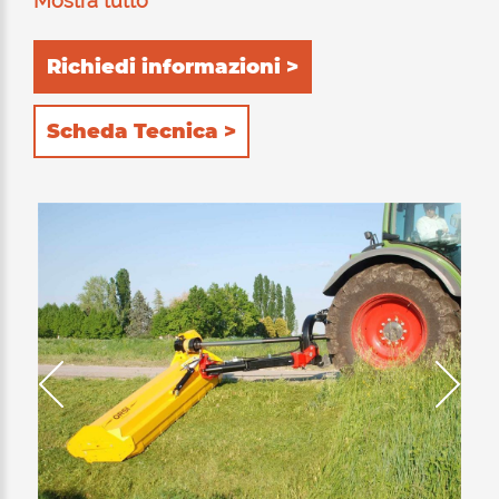
Mostra tutto
lo sfalcio di erba, sarmenti e ramaglia fino a
6cm di diametro. Adatta a lavorare sia
Richiedi informazioni >
posteriormente che lateralmente al trattore.
L'apparato trinciante è costituito da un doppio
Scheda Tecnica >
telaio interno costruito totalmente in
HARDOX® (acciaio resistente all'usura e
antiabrasivo). Doppia posizione del rullo
posteriore di appoggio: 1) autopulente per
consentire lo scarico del prodotto trinciato
posteriormente al rullo. L'assorbimento di
potenza del trattore viene così ridotto al
minimo con conseguente riduzione dei
consumi. 2) posteriore, per trattenere
maggiormente il prodotto all'interno
dell'apparato trinciante e quindi sminuzzarlo