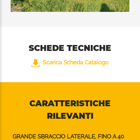
ulteriormente. Le 2 file di controcoltelli
installate all'interno garantiscono in entrambe
le 2 posizioni del rullo di appoggio un'ottima
qualità di trinciatura.
SCHEDE TECNICHE
Scarica Scheda Catalogo
CARATTERISTICHE
RILEVANTI
GRANDE SBRACCIO LATERALE, FINO A 40