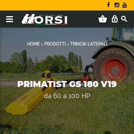
HOME
>
PRODOTTI
>
TRINCIA LATERALI
PRIMATIST GS 180 V19
da 60 a 100 HP