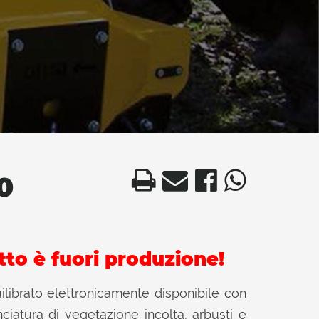
0
tto è fuori produzione!
uilibrato elettronicamente disponibile con
nciatura di vegetazione incolta, arbusti e