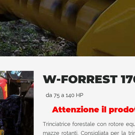
W-FORREST 17
da 75 a 140 HP
Attenzione il prodo
Trinciatrice forestale con rotore eq
mazze rotanti. Consigliata per la tri