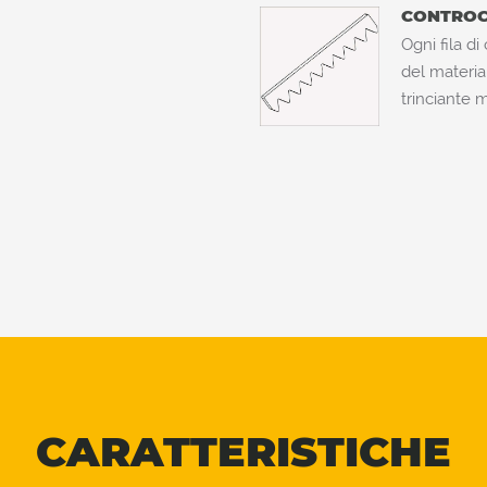
CONTROC
Ogni fila d
del materia
trinciante m
CARATTERISTICHE