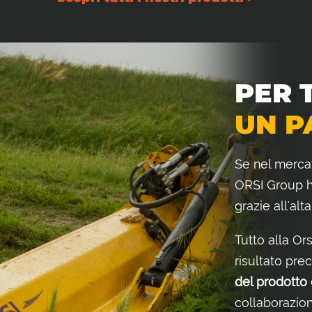
PER 
UN P
Se nel merca
ORSI Group ha
grazie all'alt
Tutto alla Or
risultato pre
del prodotto 
collaborazione