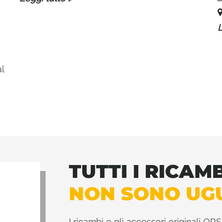
L
l
TUTTI I RICAMB
NON SONO UG
I ricambi e gli accessori originali ORSI