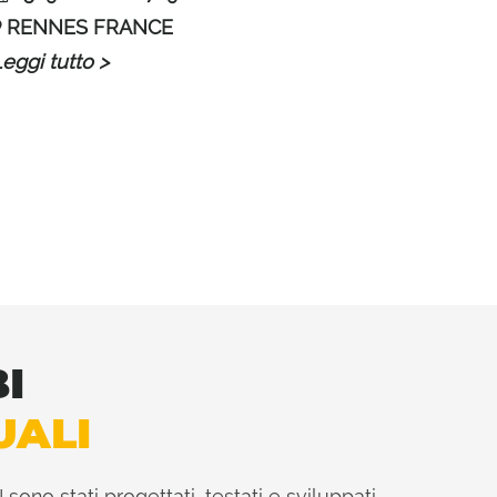
RENNES FRANCE
eggi tutto >
I
UALI
 sono stati progettati, testati e sviluppati