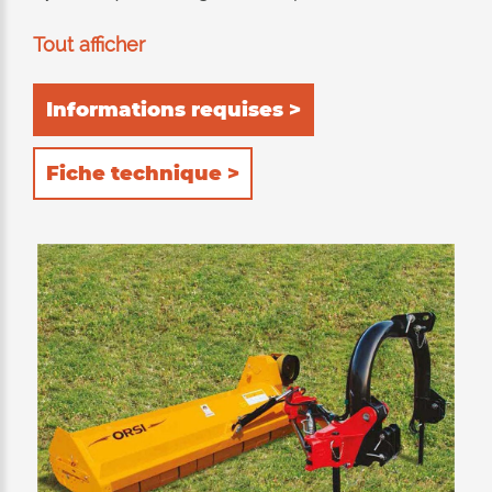
jusqu'à 90 ° pour l'élagage et le déchiquetage
Tout afficher
des haies. Recommandé pour tondre l'herbe,
l'élagage et les brindilles jusqu'à 9-10 cm de
Informations requises >
diamètre. Convient pour travailler à la fois
postérieurement et latéralement au tracteur.
Fiche technique >
L'équipement de hachage consiste en un
double cadre interne entièrement réalisé en
HARDOX® (acier résistant à l'usure et anti-
abrasif). Double position du rouleau d'appui
arriere: 1) auto-nettoyant pour permettre le
déchargement du produit déchiqueté derrière
le rouleau; La consommation électrique du
tracteur est ainsi réduite au minimum, ce qui
entraîne une réduction des depenses. 2) à
l’arrière, pour retenir davantage le produit à