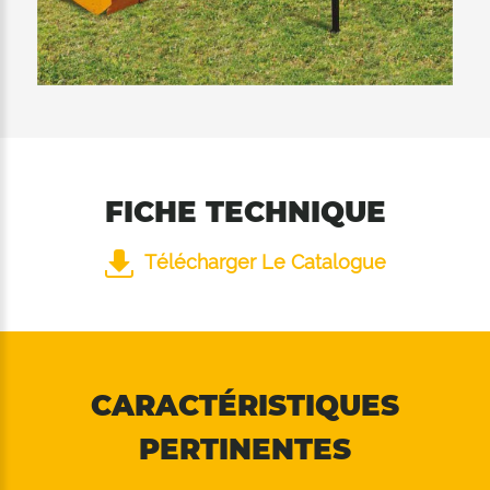
l’intérieur du dispositif de coupe, puis le
couper davantage. Les 2 rangées de contre-
couteaux installées à l'intérieur garantissent
une excellente qualité de coupe dans les 2
positions du rouleau d'appui.
FICHE TECHNIQUE
Télécharger Le Catalogue
CARACTÉRISTIQUES
PERTINENTES