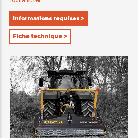
Tout afficher
octogonal de type forestier à marteaux forgés
escamotables. Equipée de patins boulonnés
Informations requises >
réglables et interchangeables, de deux
rangées de contre-couteaux qui garantissent
Fiche technique >
un broyage fin et homogène d’un réglage
hydraulique du capot avec vérins intégrés
protégés et d’un double châssis HARDOX
fermé pour éviter l’accumulation de
poussière. Double rangée de chaînes vissées
limitant les projections des matériaux broyés
pour garantir la sécurité. Rabatteur de
branches pour la protection du tracteur et
l’acheminement de la matière dans le rotor.
Outils à double tranchant réversibles pour
une utilisation plus longue.