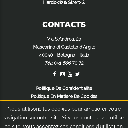
Hardox® & Strenx®
CONTACTS
Via S.Andrea, 2a
Mascarino di Castello d'Argile
40050 - Bologna - Italia
Tél.
:
051 686 70 72
Politique De Confidentialité
Politique En Matière De Cookies
Mentions Légales
Nous utilisons les cookies pour améliorer votre
navigation sur notre site. Si vous continuez à utiliser
ce site, vous acceptez ses conditions d'utilisation.
© 2026 Orsi Group S.r.l. | Via S.Andrea, 2a - Mascarino di Castello d'Argile 40050 -