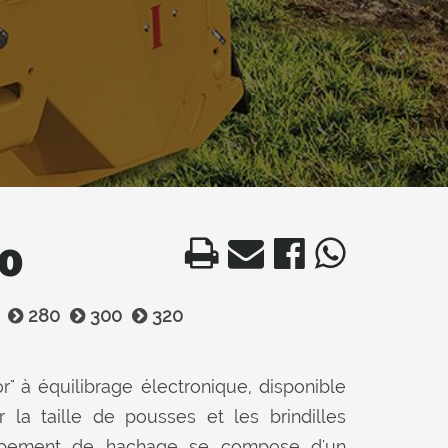
0
280
300
320
or" à équilibrage électronique, disponible
a taille de pousses et les brindilles
uipement de hachage se compose d'un