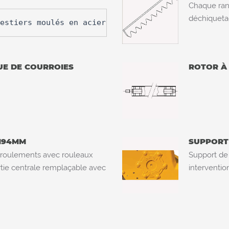
Chaque ran
déchiqueta
estiers moulés en acier au bore
UE DE COURROIES
ROTOR À
 194MM
SUPPORT 
 roulements avec rouleaux
Support de 
rtie centrale remplaçable avec
interventio