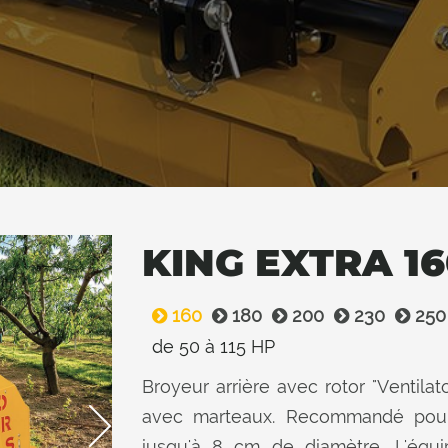
KING EXTRA 16
160
180
200
230
250
de 50 à 115 HP
Broyeur arrière avec rotor "Ventilat
avec marteaux. Recommandé pour l
jusqu'à 8 cm de diamètre. L'éq