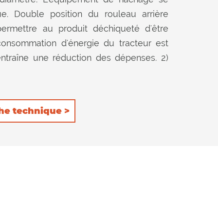
e. Double position du rouleau arrière
permettre au produit déchiqueté d'être
consommation d'énergie du tracteur est
entraîne une réduction des dépenses. 2)
 à l'intérieur du dispositif de coupe et de
eaux installées à l'intérieur garantissent
 les 2 positions du rouleau d'appui.
he technique >