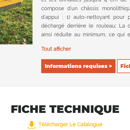
compose d'un châssis monolithiqu
d'appui : 1) auto-nettoyant pour 
déchargé derrière le rouleau; La 
ainsi réduite au minimum, ce qui 
arrière, afin de conserver le produit
Tout afficher
le hacher davantage. Les contre cout
une excellente qualité de coupe dans
Informations requises >
Fic
FICHE TECHNIQUE
Télécharger Le Catalogue