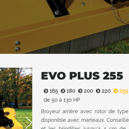
EVO PLUS 255
165
180
200
220
255
de 50 à 130 HP
Broyeur arrière avec rotor de type 
disponible avec marteaux. Conseillé
et les brindilles jusqu'à 4 cm d