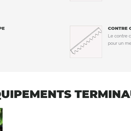
PE
CONTRE 
Le contre c
pour un meil
UIPEMENTS TERMIN