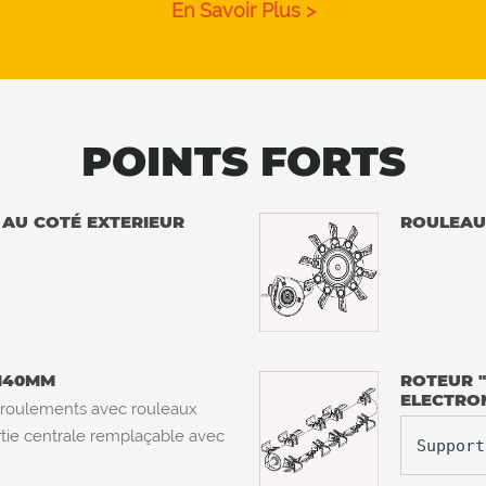
En Savoir Plus >
POINTS FORTS
 AU COTÉ EXTERIEUR
ROULEAU
 140MM
ROTEUR "
ELECTRO
 roulements avec rouleaux
rtie centrale remplaçable avec
Support