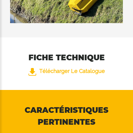
l’intérieur du dispositif de coupe, puis le
couper davantage. Les 2 rangées de contre-
couteaux installées à l'intérieur garantissent
une excellente qualité de coupe dans les 2
positions du rouleau d'appui.
FICHE TECHNIQUE
Télécharger Le Catalogue
CARACTÉRISTIQUES
PERTINENTES