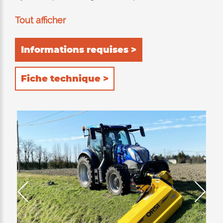
jusqu'à 90 ° pour l'élagage et le déchiquetage
Tout afficher
des haies. Recommandé pour tondre l'herbe,
l'élagage et les brindilles jusqu'à 9-10 cm de
Informations requises >
diamètre. Convient pour travailler à la fois
antérieurement et latéralement au tracteur.
Fiche technique >
L'équipement de hachage consiste en un
double cadre interne entièrement réalisé en
HARDOX® (acier résistant à l'usure et anti-
abrasif). Double position du rouleau d'appui
arriere: 1) auto-nettoyant pour permettre le
déchargement du produit déchiqueté derrière
le rouleau; La consommation électrique du
tracteur est ainsi réduite au minimum, ce qui
entraîne une réduction des depenses. 2) à
l’arrière, pour retenir davantage le produit à