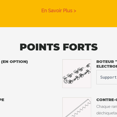
En Savoir Plus >
POINTS FORTS
(EN OPTION)
ROTEUR "
ELECTRO
Support
PE
CONTRE-
Chaque ran
déchiqueta