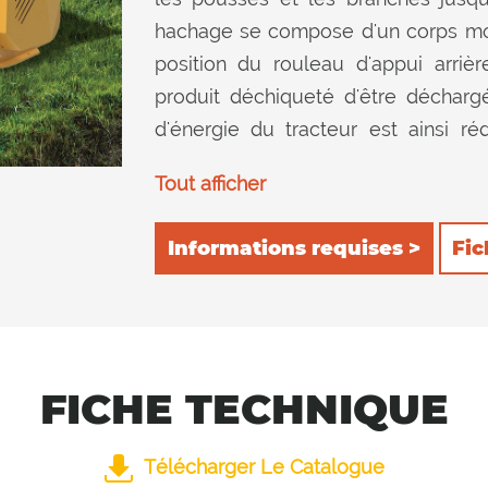
hachage se compose d'un corps mo
position du rouleau d'appui arriè
produit déchiqueté d'être décharg
d'énergie du tracteur est ainsi r
réduction des dépenses. 2) arrière, af
Tout afficher
dispositif de coupe et de le hacher
l'intérieur assure une excellente qu
Informations requises >
Fic
rouleau d'appui.
FICHE TECHNIQUE
Télécharger Le Catalogue