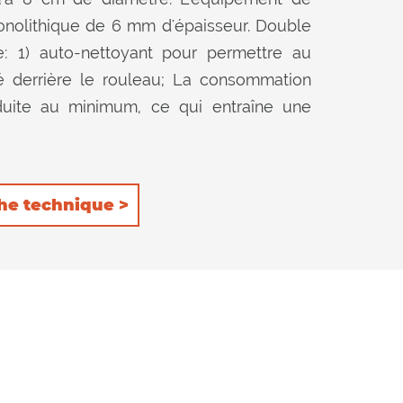
nolithique de 6 mm d'épaisseur. Double
re: 1) auto-nettoyant pour permettre au
é derrière le rouleau; La consommation
éduite au minimum, ce qui entraîne une
in de conserver le produit à l'intérieur du
 davantage. Le contre-couteau installé à
alité de coupe dans les deux positions du
he technique >