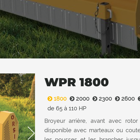
WPR 1800
1800
2000
2300
2600
de 65 à 110 HP
Broyeur arrière, avant avec rotor 
disponible avec marteaux ou cout
les pousses et les branches jusq