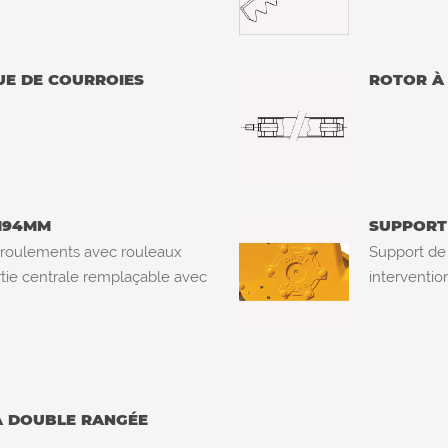
UE DE COURROIES
ROTOR À
 194MM
SUPPORT 
 roulements avec rouleaux
Support de 
rtie centrale remplaçable avec
interventio
À DOUBLE RANGÉE