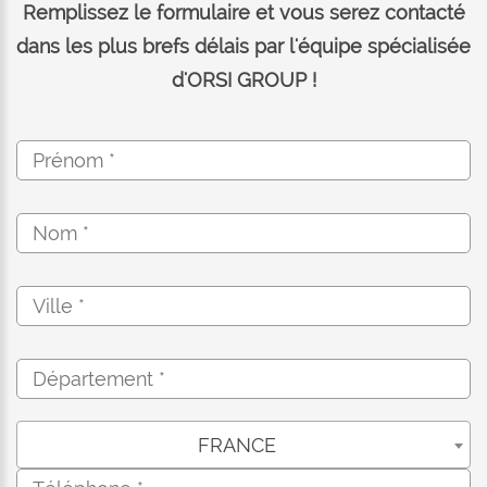
avere dei vantaggi nel circuito idraulico
Remplissez le formulaire et vous serez contacté
della mini-pala e poter essere facilmente
dans les plus brefs délais par l'équipe spécialisée
utilizzata su tutti i modelli di mini-pala di
d'ORSI GROUP !
differenti fabbricanti.
FRANCE