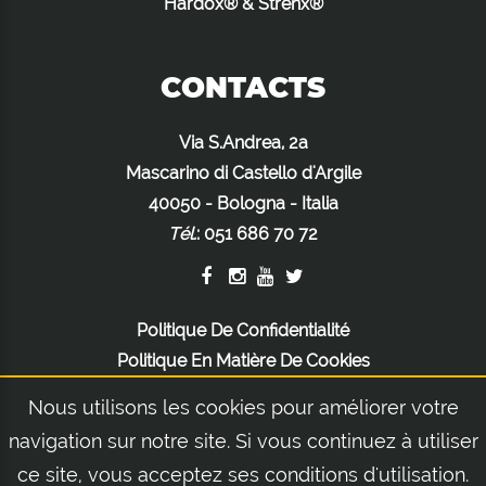
Hardox® & Strenx®
CONTACTS
Via S.Andrea, 2a
Mascarino di Castello d'Argile
40050 - Bologna - Italia
Tél.
:
051 686 70 72
Politique De Confidentialité
Politique En Matière De Cookies
Mentions Légales
Nous utilisons les cookies pour améliorer votre
navigation sur notre site. Si vous continuez à utiliser
ce site, vous acceptez ses conditions d'utilisation.
© 2026 Orsi Group S.r.l. | Via S.Andrea, 2a - Mascarino di Castello d'Argile 40050 -