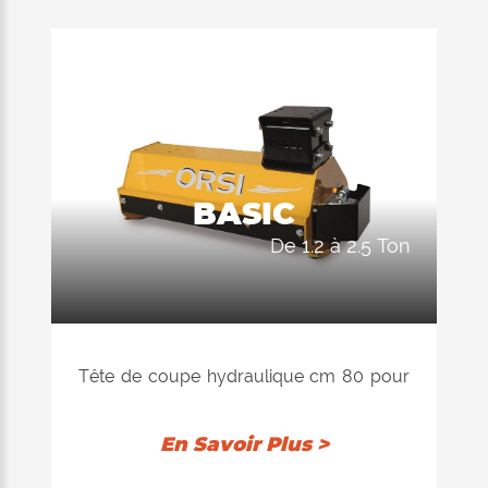
dans l'agriculture et la construction.
DIAMÈTRE MAX. DE BROYAGE Ø 5
cm máx
POIDS EXCAVATEUR de 2,5 à 7 ton.
DÉBIT de 40 à 81 L/min
BASIC
de 1.2 à 2.5 Ton
Tête de coupe hydraulique cm 80 pour
mini pelles. Convient à l'entretien des
espaces verts publics et privés et dans la
En Savoir Plus >
construction.