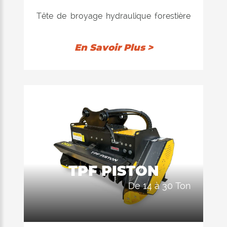
Tête de broyage hydraulique forestière
pour excavateurs jusqu'à 30 tonnes.
Conçue spécialement pour les travaux
En Savoir Plus >
difficiles de déforestation avec des
plantes atteignant jusqu'à 30cm de
diamètre du tronc.
TPF PISTON
de 14 à 30 Ton