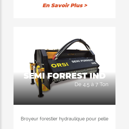
en HARDOX®, châssis monolithique
En Savoir Plus >
totalement de 5 mm et une côté
renforcé de 6mm, pour pelle entre 10
ton et 20 ton. 2 séries de contrecouteau,
rouleau professionel et rotor
interchangeable de divers types.
Transmission indirecte avec poulies
dentées et courroie en Kevlar.
SEMI FORREST IND
de 4.5 à 7 Ton
Broyeur forestier hydraulique pour pelle
entre 4,5 ton et 7,0 ton.