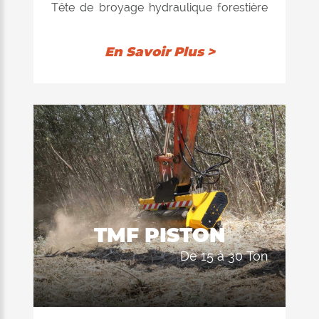
Tête de broyage hydraulique forestière
pour excavateurs jusqu'à 16 tonnes.
Conçue spécialement pour les travaux
En Savoir Plus >
difficiles de déforestation avec des
plantes atteignant jusqu'à 20 cm de
diamètre du tronc.
TMF PISTON
de 15 à 30 Ton