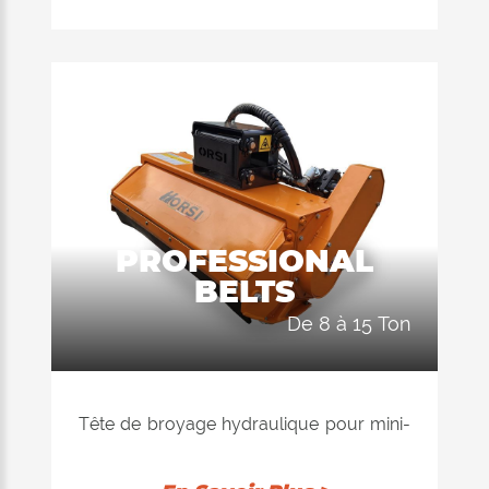
télescopiques jusqu’à 10 tonnes,
convient pour l’entretien des espaces
verts publics et privés, dans l’agriculture,
dans la construction et dans la petite
déforestation.
DIAMÈTRE MAX. DE BROYAGE Ø 8/10
cm máx
POIDS EXCAVATEUR de 5 à 12 ton.
PROFESSIONAL
DÉBIT de 55 à 115 L/min
BELTS
de 8 à 15 Ton
Tête de broyage hydraulique pour mini-
pelles de 8,0 à 15,0 tonnes et pour mini-
pelles, chargeuses et chariots