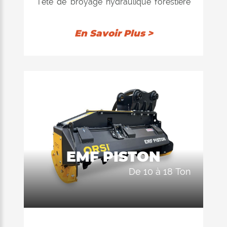
Tête de broyage hydraulique forestière
pour excavateurs jusqu'à 16 tonnes.
Conçue spécialement pour les travaux
En Savoir Plus >
difficiles de déforestation avec des
plantes atteignant jusqu'à 15 cm de
diamètre du tronc.
EMF PISTON
de 10 à 18 Ton