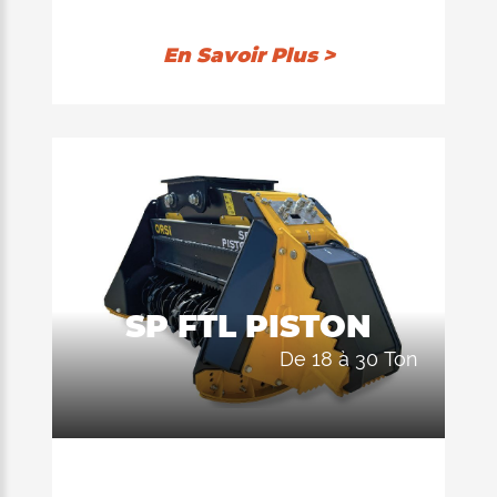
excavators between 8,0 ton and 14,0 ton.
En Savoir Plus >
SP FTL PISTON
de 18 à 30 Ton