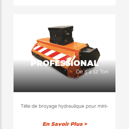
léger.
DIAMÈTRE MAX. DE BROYAGE Ø 6/8
cm máx
POIDS EXCAVATEUR de 2,5 à 7 ton.
DÉBIT de 22 à 66 L/min
PROFESSIONAL
de 5 à 12 Ton
Tête de broyage hydraulique pour mini-
pelles de 5,0 à 12,0 tonnes et pour mini-
pelles, chargeuses et chariots
En Savoir Plus >