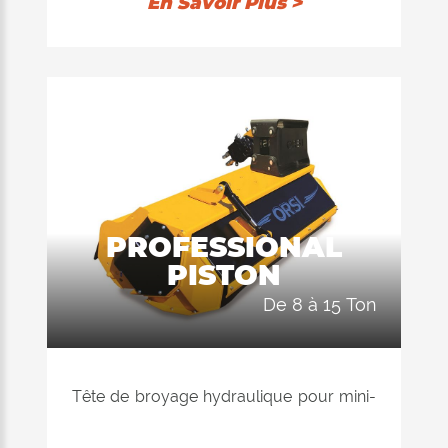
En Savoir Plus >
télescopiques jusqu’à 10 tonnes,
convient pour l’entretien des espaces
verts publics et privés, dans l’agriculture,
dans la construction et dans la petite
déforestation.
DIAMÈTRE MAX. DE BROYAGE Ø 8/10
cm máx
POIDS EXCAVATEUR de 8 à 15 ton.
PROFESSIONAL
DÉBIT de 55 à 115 L/min
PISTON
de 8 à 15 Ton
Tête de broyage hydraulique pour mini-
pelles de 5,0 à 12,0 tonnes et pour mini-