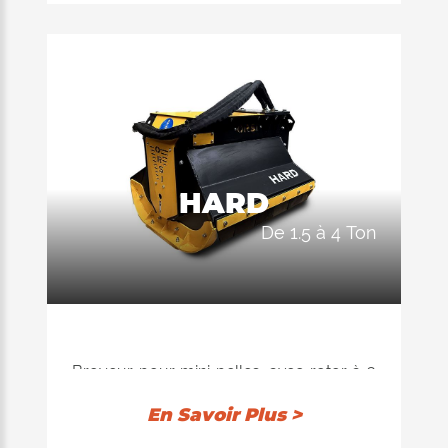
Idéale aussi pour le montage sur des
bras de grue de petite et moyenne taille.
DIAMÈTRE MAX. DE BROYAGE Ø 2,5
cm
máx
POIDS EXCAVATEUR de 1,2 à 2,5 ton.
DÉBIT de 20 à 48 L/min
HARD
de 1.5 à 4 Ton
Broyeur pour mini pelles, avec rotor à 3
couteaux, conçue pour le
En Savoir Plus >
débroussaillage de l’herbe, des ronces et