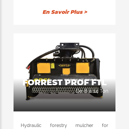
entre 5 ton et 12,0 ton.
En Savoir Plus >
FORREST PROF FTL
de 8 à 14 Ton
Hydraulic forestry mulcher for