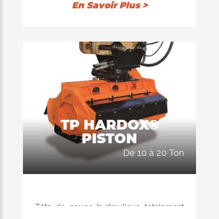
pelles, chargeuses et chariots
En Savoir Plus >
télescopiques jusqu’à 10 tonnes,
convient pour l’entretien des espaces
verts publics et privés, dans l’agriculture,
dans la construction et dans la petite
déforestation.
DIAMÈTRE MAX. DE BROYAGE Ø 10
cm máx
POIDS EXCAVATEUR de 8 à 15 ton.
TP HARDOX®
DÉBIT de 85 à 120 L/min
PISTON
de 10 à 20 Ton
Tête de coupe hydraulique totalement