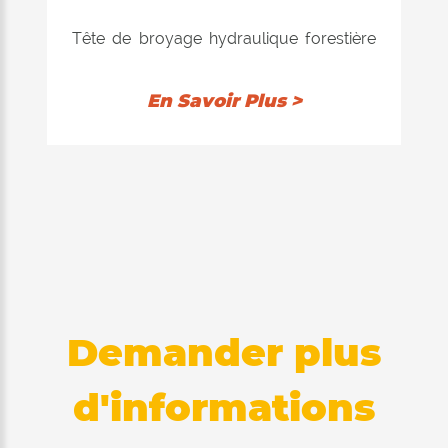
Tête de broyage hydraulique forestière
pour excavateurs jusqu'à 30 tonnes.
Conçue spécialement pour les travaux
En Savoir Plus >
difficiles de déforestation avec des
plantes atteignant jusqu'à 40 cm de
diamètre du tronc.
Demander plus
d'informations