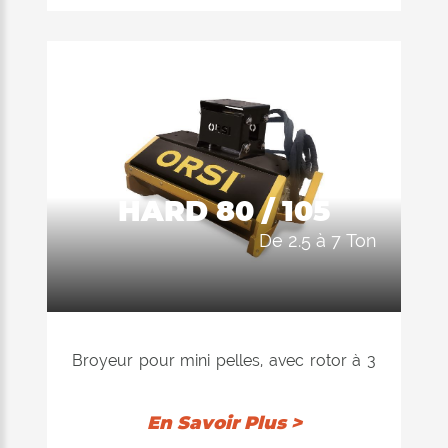
des arbustes. Châssis ergonomique et
léger.
DIAMÈTRE MAX. DE BROYAGE Ø 6/8
cm máx
POIDS EXCAVATEUR de 1,5 à 4 ton.
DÉBIT de 16 à 36 L/min
HARD 80 / 105
de 2.5 à 7 Ton
Broyeur pour mini pelles, avec rotor à 3
couteaux, conçue pour le
débroussaillage de l’herbe, des ronces et
En Savoir Plus >
des arbustes. Châssis ergonomique et