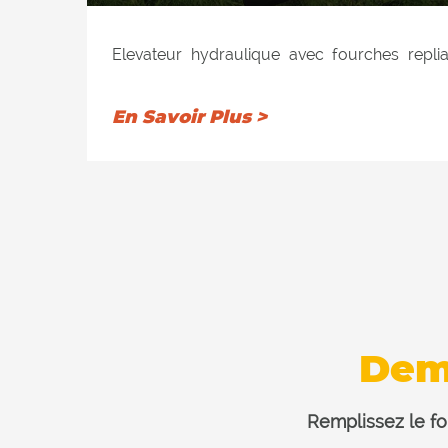
Elevateur hydraulique avec fourches replia
arnite anti-usure et autolubrifiant perme
distributeur. Distributeur prédisposé au m
En Savoir Plus >
vérin sur le 3ème point, presseur de charge
chaînes de soulevement et soupape de sé
relevage et de pivotement.
Accrochement au tracteur en CAT I
Dem
Remplissez le fo