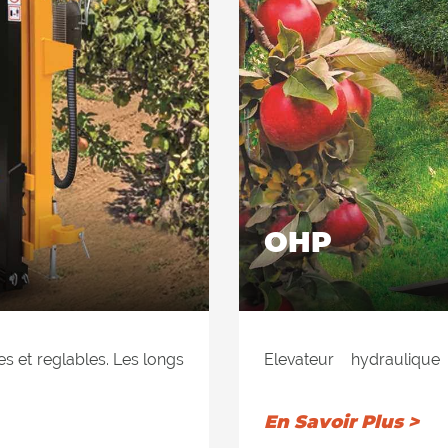
OHP
s et reglables. Les longs
Elevateur hydraulique
. Distributeur prédisposé
distributeur prédispo
harge, patins en arnite
arnite anti-usure et autol
En Savoir Plus >
sécurité sur le vérin de
charge, 2 chaînes de sou