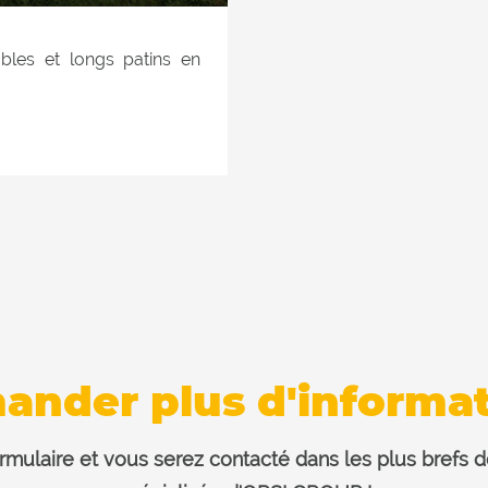
bles et longs patins en
ttant le déplacement du
ouvement supplementaire,
, crochet de remorquage,
curité sur le vérin de
ander plus d'informat
rmulaire et vous serez contacté dans les plus brefs dé