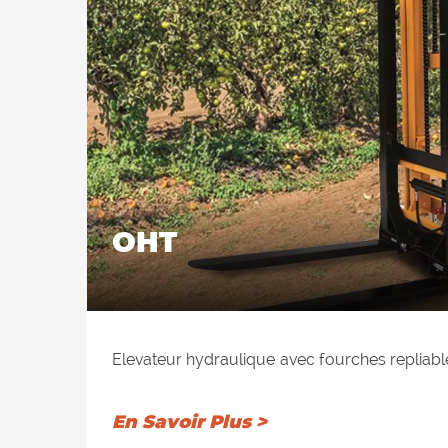
OHT
Elevateur hydraulique avec fourches repliable
tuyaux permettent de déplacer le distributeur
au mouvement supplementaire. Presseur de c
En Savoir Plus >
anti-usure et autolubrifiants, soupape de 