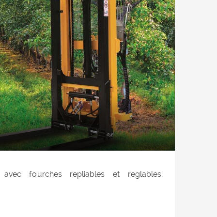
 avec fourches repliables et reglables,
sé au mouvement supplementaire, patins en
ubrifiants, vérin sur le 3ème point, presseur de
levement, soupape de sécurité sur le vérin de