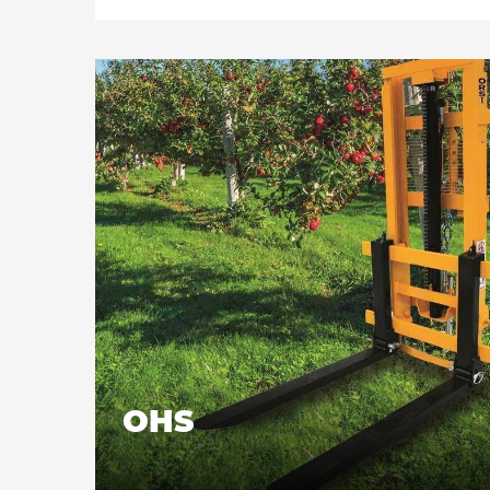
relevage et de pivotement, 4 chaînes de 
remorquage, accrochement au tracteur en CA
OHS