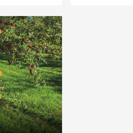
soulevement, crochet de
relevage et de pivoteme
T II
permettent de déplacer le