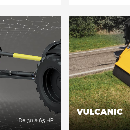
e diamètre. Convient pour
jusqu'à 90° pour la taille
ment au tracteur.
Recommandé pour la tonte
branches jusqu'à 4 cm d
Équipé de deux contre-c
VULCANIC
de 30 à 65 HP