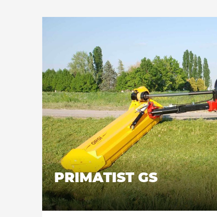
Recommandé pour tondre l'herbe, l'élagage et
cm de diamètre. Convient pour travailler à l
latéralement au tracteur. L'équipement de
double cadre interne entièrement réalisé en
à l'usure et anti-abrasif). Double position du 
auto-nettoyant pour permettre le déc
déchiqueté derrière le rouleau; La cons
tracteur est ainsi réduite au minimum, ce q
des depenses. 2) à l’arrière, pour retenir
l’intérieur du dispositif de coupe, puis le
rangées de contre-couteaux installées à l'i
excellente qualité de coupe dans les 2 positi
PRIMATIST GS