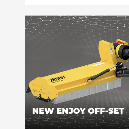
l'élagage et les brindilles jusqu'à 2,5 cm d
travailler à la fois postérieurement et latérale
NEW ENJOY OFF-SET