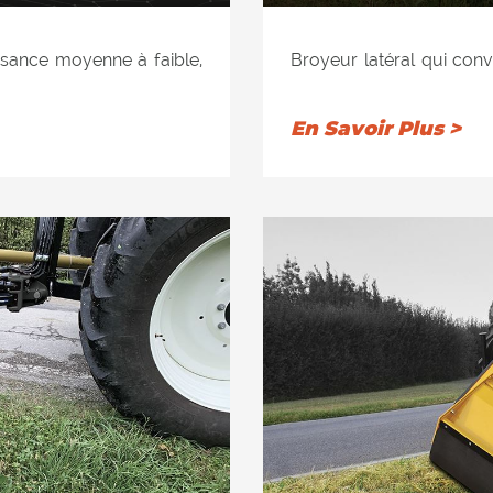
ssance moyenne à faible,
Broyeur latéral qui conv
te, fossés, talus, jardins
remblais, des jardins et
hydraulique atteignant la
En Savoir Plus >
cement et d'inclinaison
et le déchiquetage de
es.
l'élagage et les branch
aille et le broyage des
travailler à la fois posté
yage optimal.