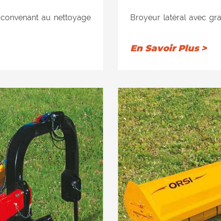
e convenant au nettoyage
Broyeur latéral avec gr
ins et des espaces verts.
des quais, des fossés, d
ant la position verticale
Équipé d'une inclinaison
En Savoir Plus >
chiquetage des haies.
jusqu'à 90 ° pour l'
 les brindilles jusqu'à 6
Recommandé pour tondre l
a fois postérieurement et
cm de diamètre. Convient
 hachage consiste en un
latéralement au tracte
 HARDOX® (acier résistant
double cadre interne ent
rouleau d'appui arriere: 1)
à l'usure et anti-abrasif)
hargement du produit
auto-nettoyant pour
ommation électrique du
déchiqueté derrière l
ui entraîne une réduction
tracteur est ainsi rédui
 davantage le produit à
des depenses. 2) à l’ar
 couper davantage. Les 2
l’intérieur du disposit
ntérieur garantissent une
rangées de contre-coutea
ons du rouleau d'appui.
excellente qualité de cou