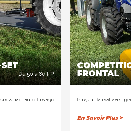
déchiqueté derrière l
tracteur est ainsi rédui
des depenses. 2) à l’ar
l’intérieur du disposit
rangées de contre-coutea
excellente qualité de cou
-SET
COMPETITION GS OFF SET
FRONTAL
de 50 à 80 HP
e convenant au nettoyage
Broyeur latéral avec gr
ins et des espaces verts.
des quais, des fossés, d
ant la position verticale
Équipé d'une inclinaison
En Savoir Plus >
chiquetage des haies.
jusqu'à 90 ° pour l'