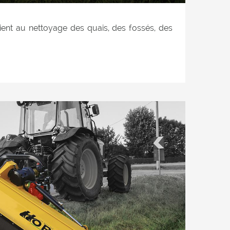
ient au nettoyage des quais, des fossés, des
 des espaces verts. Équipé d'une inclinaison
 position verticale jusqu'à 90 ° pour l'élagage
s haies. Recommandé pour tondre l'herbe,
es jusqu'à 4 cm de diamètre. Convient pour
rieurement et latéralement au tracteur.