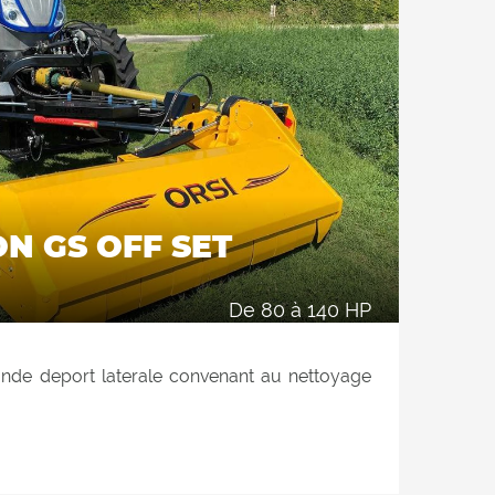
e rouleau; La consommation électrique du
te au minimum, ce qui entraîne une réduction
rière, pour retenir davantage le produit à
if de coupe, puis le couper davantage. Les 2
ux installées à l'intérieur garantissent une
pe dans les 2 positions du rouleau d'appui.
de 80 à 140 HP
ande deport laterale convenant au nettoyage
es remblais, des jardins et des espaces verts.
 hydraulique atteignant la position verticale
élagage et le déchiquetage des haies.