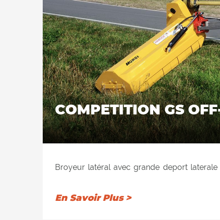
COMPETITION GS OFF
Broyeur latéral avec grande deport lateral
des quais, des fossés, des remblais, des jard
Équipé d'une inclinaison hydraulique atteign
En Savoir Plus >
jusqu'à 90 ° pour l'élagage et le dé