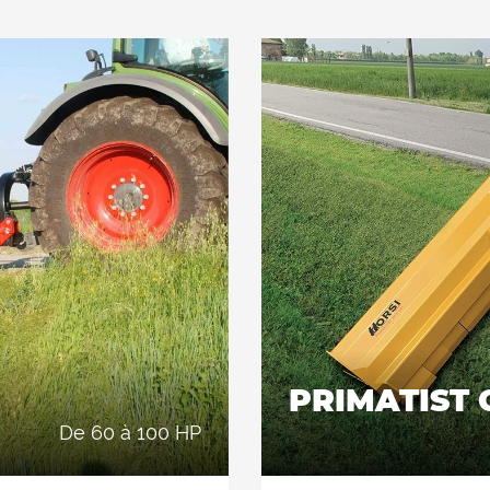
 les brindilles jusqu'à 6
Recommandé pour tondre l
a fois postérieurement et
cm de diamètre. Convient
 hachage consiste en un
latéralement au tracte
 HARDOX® (acier résistant
double cadre interne ent
rouleau d'appui arriere: 1)
à l'usure et anti-abrasif)
hargement du produit
auto-nettoyant pour
ommation électrique du
déchiqueté derrière l
ui entraîne une réduction
tracteur est ainsi rédui
 davantage le produit à
des depenses. 2) à l’ar
 couper davantage. Les 2
l’intérieur du disposit
ntérieur garantissent une
rangées de contre-coutea
ons du rouleau d'appui.
excellente qualité de cou
PRIMATIST 
de 60 à 100 HP