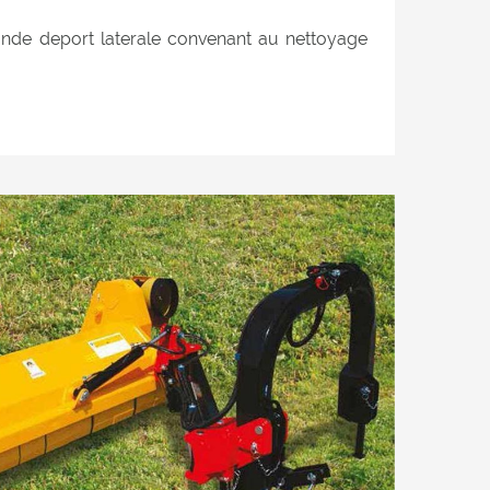
ande deport laterale convenant au nettoyage
es remblais, des jardins et des espaces verts.
 hydraulique atteignant la position verticale
élagage et le déchiquetage des haies.
'herbe, l'élagage et les brindilles jusqu'à 6
 pour travailler à la fois postérieurement et
ur. L'équipement de hachage consiste en un
ièrement réalisé en HARDOX® (acier résistant
. Double position du rouleau d'appui arriere: 1)
 permettre le déchargement du produit
e rouleau; La consommation électrique du
te au minimum, ce qui entraîne une réduction
rière, pour retenir davantage le produit à
if de coupe, puis le couper davantage. Les 2
ux installées à l'intérieur garantissent une
pe dans les 2 positions du rouleau d'appui.