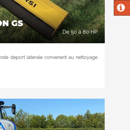
ON GS
de 50 à 80 HP
ande deport laterale convenant au nettoyage
es remblais, des jardins et des espaces verts.
 hydraulique atteignant la position verticale
élagage et le déchiquetage des haies.
'herbe, l'élagage et les brindilles jusqu'à 6
 pour travailler à la fois postérieurement et
ur. L'équipement de hachage consiste en un
ièrement réalisé en HARDOX® (acier résistant
. Double position du rouleau d'appui arriere: 1)
 permettre le déchargement du produit