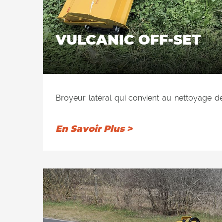
VULCANIC OFF-SET
Broyeur latéral qui convient au nettoyage d
remblais, des jardins et des espaces verts.
hydraulique atteignant la position verticale j
En Savoir Plus >
et le déchiquetage des haies. Recommand
l'élagage et les branches jusqu'à 4 cm de 
travailler à la fois postérieurement et latérale