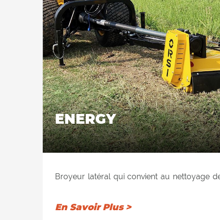
ENERGY
Broyeur latéral qui convient au nettoyage d
remblais, des jardins et des espaces verts.
hydraulique atteignant la position verticale j
En Savoir Plus >
et le déchiquetage des haies. Recommandé