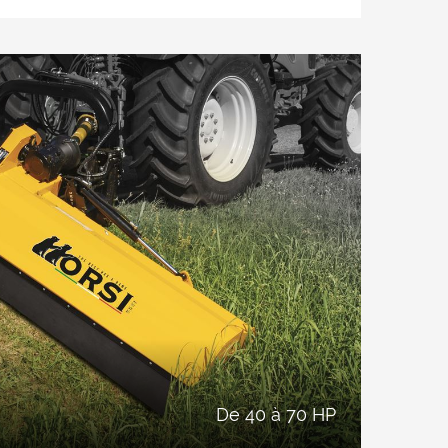
 et le broyage des haies.
 de pelouse, la taille et le broyage des
e diamètre.
outeaux pour un broyage optimal.
de 40 à 70 HP