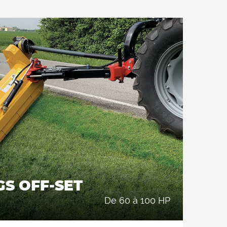
'herbe, l'élagage et les brindilles jusqu'à 6
 pour travailler à la fois antérieurement et
ur. L'équipement de hachage consiste en un
ièrement réalisé en HARDOX® (acier résistant
. Double position du rouleau d'appui arriere: 1)
 permettre le déchargement du produit
e rouleau; La consommation électrique du
te au minimum, ce qui entraîne une réduction
rière, pour retenir davantage le produit à
if de coupe, puis le couper davantage. Les 2
ux installées à l'intérieur garantissent une
pe dans les 2 positions du rouleau d'appui.
GS OFF-SET
de 60 à 100 HP