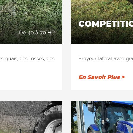
COMPETITI
de 40 à 70 HP
es quais, des fossés, des
Broyeur latéral avec gr
 Équipé d'une inclinaison
des quais, des fossés, d
usqu'à 90 ° pour l'élagage
Équipé d'une inclinaison
En Savoir Plus >
é pour tondre l'herbe,
jusqu'à 90 ° pour l'
diamètre. Convient pour
Recommandé pour tondre l
ment au tracteur.
cm de diamètre. Convient
latéralement au tracte
double cadre interne ent
à l'usure et anti-abrasif)
auto-nettoyant pour