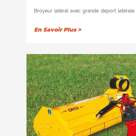
Broyeur latéral avec grande deport lateral
des quais, des fossés, des remblais, des jard
Équipé d'une inclinaison hydraulique atteign
En Savoir Plus >
jusqu'à 90 ° pour l'élagage et le dé
Recommandé pour tondre l'herbe, l'élagage et
cm de diamètre. Convient pour travailler à l
latéralement au tracteur. L'équipement de
double cadre interne entièrement réalisé en
à l'usure et anti-abrasif). Double position du 
auto-nettoyant pour permettre le déc
déchiqueté derrière le rouleau; La cons
tracteur est ainsi réduite au minimum, ce q
des depenses. 2) à l’arrière, pour retenir
l’intérieur du dispositif de coupe, puis le
rangées de contre-couteaux installées à l'i
excellente qualité de coupe dans les 2 positi