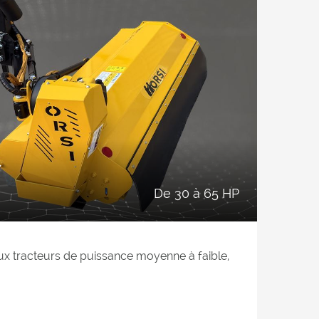
Y
de 30 à 65 HP
ux tracteurs de puissance moyenne à faible,
lage des bords de route, fossés, talus, jardins
raulique de déplacement et d'inclinaison