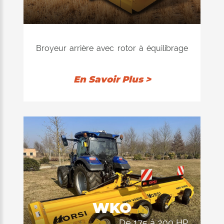
tracteur est ainsi réduite au minimum, ce
qui entraîne une réduction des dépenses.
2) arrière, afin de conserver le produit à
l'intérieur du dispositif de coupe et de le
Broyeur arrière avec rotor à équilibrage
hacher davantage. Les 3 rangées de
électronique, disponible avec marteaux
contre-couteaux installées à l'intérieur
ou couteaux. Conseillé pour le broyage
En Savoir Plus >
garantissent une excellente qualité de
de l'herbe, de la paille, du maïs, des
coupe dans les deux positions du
betteraves, du tabac, des pommes de
rouleau d'appui.
terre, des artichauts, etc. L'équipement
de hachage consiste en un double cadre
interne entièrement construit en
HARDOX®. Les rangées de contre
couteaux installées à l'intérieur
garantissent une excellente qualité de
coupe.
WKO
de 175 à 290 HP