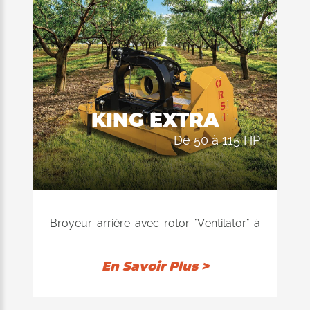
se compose d'un double chassis interne
construit entièrement en HARDOX®
(acier anti-usure et anti-abrasif). Double
position du rouleau arrière d'appui : 1)
auto-nettoyant pour permettre au
produit déchiqueté d'être déchargé
KING EXTRA
derrière le rouleau; La consommation
de 50 à 115 HP
d'énergie du tracteur est ainsi réduite au
minimum, ce qui entraîne une réduction
des dépenses. 2) arrière, afin de
conserver le produit à l'intérieur du
dispositif de coupe et de le hacher
Broyeur arrière avec rotor "Ventilator" à
davantage. Les 3 rangées de contre
équilibrage électronique, disponible avec
couteaux installées à l'intérieur
marteaux. Recommandé pour la taille de
En Savoir Plus >
garantissent une excellente qualité de
pousses et les brindilles jusqu'à 8 cm de
coupe dans les 2 positions du rouleau
diamètre. L'équipement de hachage se