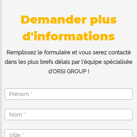
assure une puissance maximale et le
haut niveau de performance de la qualité
Demander plus
de coupe du produit déchiqueté, le
retour du hacheteur dans un temps
d'informations
minimum en garantissant une vitesse
d'avancement jusqu'à 6,5 km / h.
Remplissez le formulaire et vous serez contacté
dans les plus brefs délais par l'équipe spécialisée
d'ORSI GROUP !