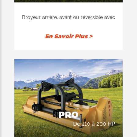
du dispositif de coupe et de le hacher
davantage. Le contre-couteau installé à
Broyeur arrière, avant ou réversible avec
l'intérieur assure une excellente qualité
rotor "Ventilator" à équilibrage
de coupe dans les deux positions du
électronique, disponible avec marteaux
En Savoir Plus >
rouleau d'appui.
ou couteaux. Recommandé pour
couper l'herbe, les pousses et les
branches jusqu'à 8 cm de diamètre.
L'équipement de hachage se compose
d'un corps monolithique de 6 mm
d'épaisseur. Double position du rouleau
d'appui arrière: 1) auto-nettoyant pour
permettre au produit déchiqueté d'être
déchargé derrière le rouleau; La
PRO
consommation d'énergie du tracteur est
de 110 à 200 HP
ainsi réduite au minimum, ce qui entraîne
une réduction des dépenses. 2) arrière,