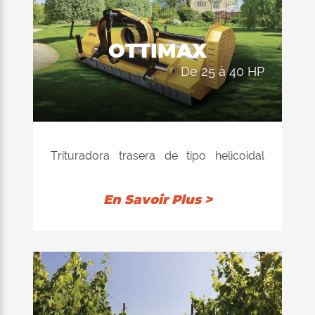
OTTIMAX
de 25 à 40 HP
Trituradora trasera de tipo helicoidal
equilibrada electrónicamente, disponible
con martillos o cuchillas. Recomendada
En Savoir Plus >
para la trituración de césped, poda y
ramitas de hasta 3-4 cm de diámetro. El
rodillo de soporte trasero se instala en
una posición de autolimpieza para
permitir que el producto triturado se
descargue detrás del rodillo; el consumo