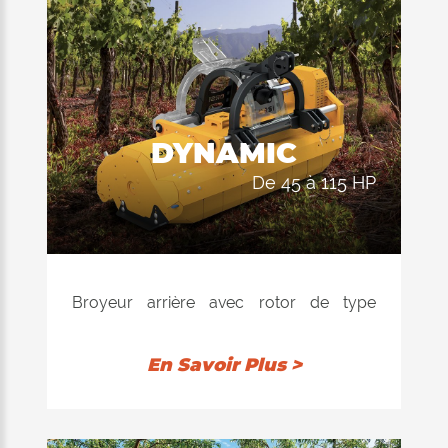
DYNAMIC
de 45 à 115 HP
Broyeur arrière avec rotor de type
"Ventilator" à équilibrage électronique,
disponible avec marteaux ou couteaux.
En Savoir Plus >
Conseillé pour le broyage de l'herbe, les
pousses et les brindilles jusqu'à 5-6 cm
de diamètre. L'équipement de hachage