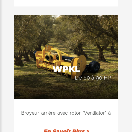
diamètre. L'équipement de hachage se
compose d'un châssis monolithique
construit entièrement avec HARDOX®.
Double position du rouleau 1)
autonettoyant 2) arrière. Les 4 rangées
de contre-couteaux installées à l'intérieur
garantissent une excellente qualité de
coupe dans chacune position. Face
WPKL
externe du châssis bisauté.
de 60 à 90 HP
Broyeur arrière avec rotor "Ventilator" à
équilibrage électronique, disponible avec
marteaux. Le pick-up monté à l'avant
En Savoir Plus >