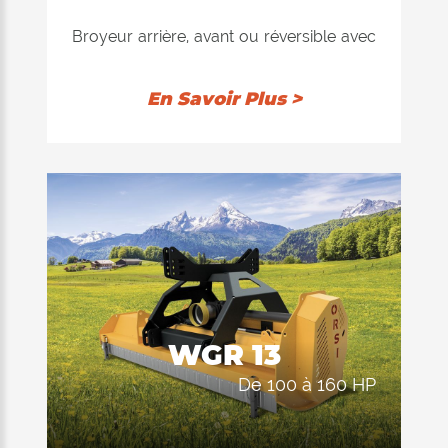
davantage. Le contre-couteau installé à
l'intérieur assure une excellente qualité
Broyeur arrière, avant ou réversible avec
de coupe dans les deux positions du
rotor "Ventilator" à équilibrage
rouleau d'appui.
électronique, disponible avec marteaux
En Savoir Plus >
ou couteaux. Recommandé pour
couper l'herbe, les pousses et les
branches jusqu'à 8 cm de diamètre.
L'équipement de hachage se compose
d'un corps monolithique de 6 mm
d'épaisseur. Double position du rouleau
d'appui arrière: 1) auto-nettoyant pour
permettre au produit déchiqueté d'être
déchargé derrière le rouleau; La
WGR 13
consommation d'énergie du tracteur est
de 100 à 160 HP
ainsi réduite au minimum, ce qui entraîne
une réduction des dépenses. 2) arrière,
afin de conserver le produit à l'intérieur