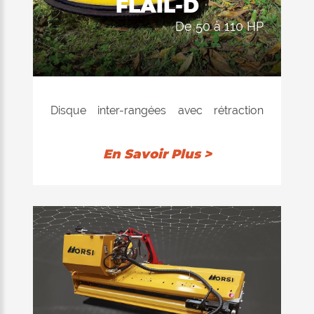
FLAIL-D
de 50 à 110 HP
Disque inter-rangées avec rétraction
mécanique du ressort, possibilité de
régler l'inclinaison de la coupe pour
En Savoir Plus >
s'adapter au tassement le long des
vignes et des vergers, des bords des
drains des vergers ou sur des terrains
vallonnés dans les falaises. Le
parallélogramme installé permet un
auto-nivellement et une adaptation à
toutes les situations au sol.
Adaptable sur les modèles DYNAMIC,