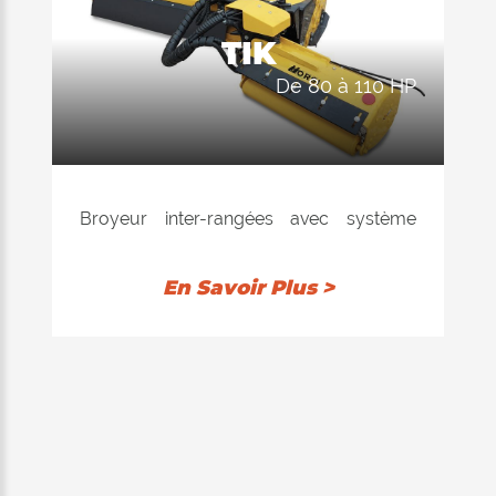
produit déchiqueté. Possibilité d'ajuster
TIK
l'inclinaison de la coupe pour s'adapter
de 80 à 110 HP
au tassement le long des vignes et des
vergers, des bordures des drains des
vergers ou sur des terrains vallonnés
disposés en falaises. Le
parallélogramme installé permet un
Broyeur inter-rangées avec système
auto-nivellement et une adaptation à
hydraulique indépendant, avec rentrée
toutes les situations de terrain. Adaptable
hydraulique par une sonde réglable en
En Savoir Plus >
sur les modèles DYNAMIC et FRUIT
largeur et en hauteur. Hydrauliquement,
EXTRA.
il est possible d'ajuster la hauteur et
l'inclinaison du broyeur pour s'adapter
au tassement le long des vignes et des
vergers, des bords des drains ou sur des
terrains accidentés disposés en volants.
La triple pompe hydraulique installée