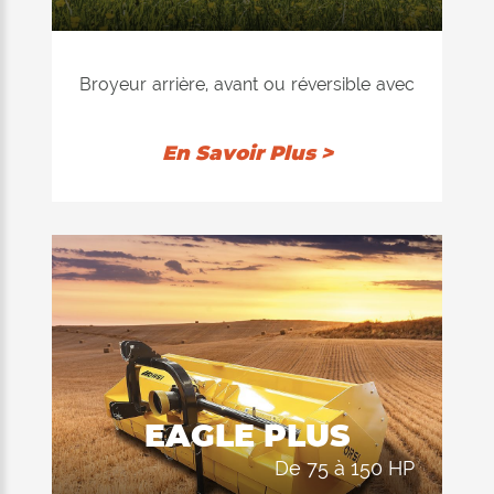
afin de conserver le produit à l'intérieur
du dispositif de coupe et de le hacher
davantage. Le contre-couteau installé à
Broyeur arrière, avant ou réversible avec
l'intérieur assure une excellente qualité
rotor "Ventilator" à équilibrage
de coupe dans les deux positions du
électronique, disponible avec marteaux
En Savoir Plus >
rouleau d'appui.
ou couteaux. Recommandé pour
couper l'herbe, les pousses et les
branches jusqu'à 8 cm de diamètre.
L'équipement de hachage se compose
d'un double chassis interne construit
entièrement en HARDOX® (acier résistant
à l'usure et anti-abrasif). Double position
du rouleau d'appui arrière: 1) auto-
nettoyant pour permettre au produit
EAGLE PLUS
déchiqueté d'être déchargé derrière le
de 75 à 150 HP
rouleau; La consommation d'énergie du