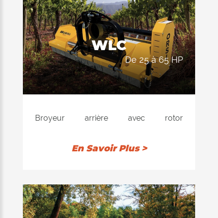
de potencia del tractor se reduce a un
mínimo con la consiguiente reducción
del consumo.
WLC
de 25 à 65 HP
Broyeur arrière avec rotor
électroniquement équilibré, disponible
avec marteaux ou couteaux. Conseillé
En Savoir Plus >
pour le broyage de l'herbe, des pousses
et des brindilles jusqu'à 3-4 cm de
diamètre. Le rouleau arrière d'appuy est
installé dans une position autonettoyante
pour permettre au produit déchiqueté