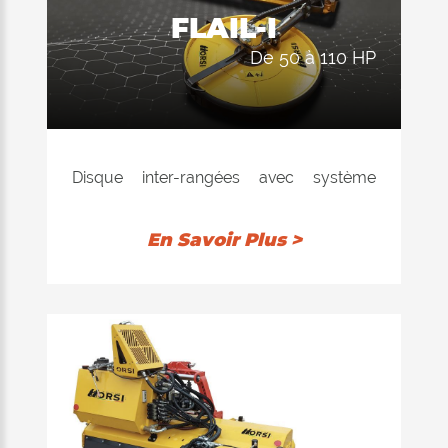
FLAIL-I
EVO PLUS, EVO PLUS REV, KING EXTRA
et FRUIT EXTRA.
de 50 à 110 HP
Disque inter-rangées avec système
hydraulique indépendant, avec retour
hydraulique avec effort contrôlé. Il est
En Savoir Plus >
possible d'ajuster la dureté de la rentrée
de la roue avec un distributeur
hydraulique, ce qui permet son utilisation
également dans les vignes et les vergers
avec de jeunes plants. La double pompe
hydraulique installée garantit la
puissance maximale et le haut niveau de
performance de la qualité de coupe du