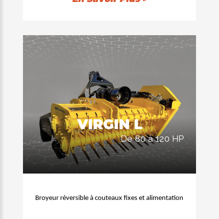
permet la collecte des branches du sol.
Recommandé pour la taille de pousses
et les brindilles jusqu'à 6-8 cm de
diamètre. L'équipement de hachage se
compose d'un double chassis interne
construit entièrement avec des aciers à
haute résistance. Les 3 rangées de
contre-couteaux installées à l'intérieur
garantissent une excellente qualité de
VIRGIN L
coupe.
de 80 à 120 HP
Broyeur réversible à couteaux fixes et alimentation
hydraulique.