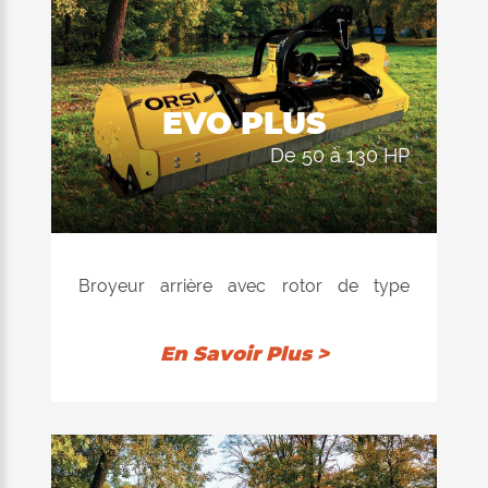
d'être déchargé derrière le rouleau; La
consommation d'énergie du tracteur est
ainsi réduite au minimum, ce qui entraîne
une réduction des dépenses.
EVO PLUS
de 50 à 130 HP
Broyeur arrière avec rotor de type
"Ventilator" à équilibrage électronique,
disponible avec marteaux. Conseillé pour
En Savoir Plus >
le broyage de l'herbe, les pousses et les
brindilles jusqu'à 4 cm de diamètre.
L'équipement de hachage se compose
d'un châssis monolithique. Double