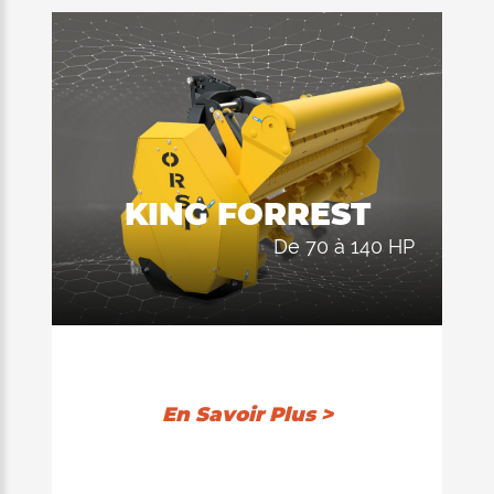
d'appui.
compose d'un double chassis construit
entièrement avec HARDOX®. Double
position du rouleau 1) autonettoyant 2)
arrière. Les 3 rangées de contre-
couteaux installées à l'intérieur
garantissent une excellente qualité de
coupe dans chacune position.
KING FORREST
de 70 à 140 HP
En Savoir Plus >