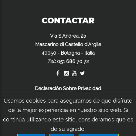
CONTACTAR
Via S.Andrea, 2a
Mascarino di Castello d'Argile
40050 - Bologna - Italia
Tel.
:
051 686 70 72
Declaración Sobre Privacidad
Declaración Sobre Cookies
Usamos cookies para asegurarnos de que disfrute
Advertencias Legales
de la mejor experiencia en nuestro sitio web. Si
continúa utilizando este sitio, consideramos que es
de su agrado.
© 2026 Orsi Group S.r.l. | Via S.Andrea, 2a - Mascarino di Castello d'Argile 40050 -
Bologna - Italia | Tel.: +39 051 686 70 72 - Fax: +39 051 686 71 04 | REA, Número