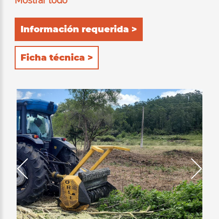
Mostrar todo
El nuevo rotor FTL, gracias a su tecnología
“Flanges Tool Limiter”, ofrece velocidad y
Información requerida >
rendimiento excepcionales con una demanda
de potencia menor. El sistema prevé rebordes
Ficha técnica >
en acero que limitan la profundidad de
trabajo de las herramientas, reduciendo la
potencia necesaria y siempre garantizando
prestaciones excepcionales. Equipada de
patines laterales de apoyo regulables
atornilladas e intercambiables, con cuatro
filas de contracuchillas que garantizan una
trituración fina y homogénea, con apertura de
la puerta trasera hidráulicamente, cuerpo
monolítico completamente en HARDOX® de
6 mm. La doble fila de cadenas atornilladas