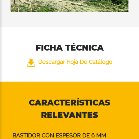
limita el escape del material triturado y
protegen el operador.
Arco para abatir ramas mecánico además de
proteger el tractor transporta el material al
rotor antes de triturarlo.
FICHA TÉCNICA
Descargar Hoja De Catálogo
CARACTERÍSTICAS
RELEVANTES
BASTIDOR CON ESPESOR DE 6 MM