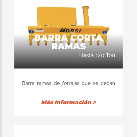
BARRA CORTA
RAMAS
hasta 120 Ton
Barra ramas de forrajes que se pegan
con el inversor y la válvula de alivio de
presión automática, por ramas de hasta
Más Información >
12 cm de diámetro.
Tamaño de la anchura de trabajo: 155