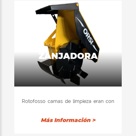
resultado después de cortar una planta.
ZANJADORA
Rotofosso camas de limpieza eran con
motor unidireccional con drenaje externo
(3 tubos: flujo de retorno y drenan con
Más Información >
contrapresión máx 5 bar)
Diámetro de trabajo: 50 cm