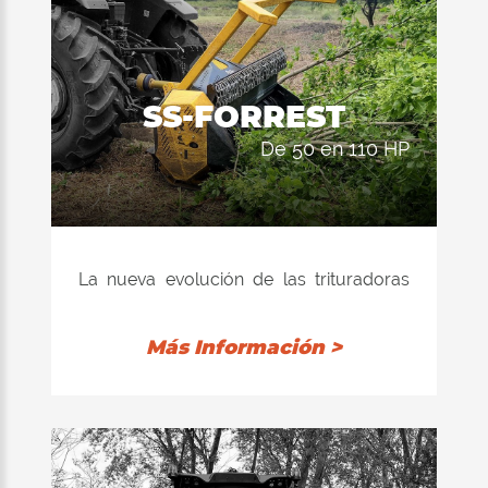
SS-FORREST
de 50 en 110 HP
La nueva evolución de las trituradoras
de ramas y arbustos de hasta 15 cm de
diámetro pero también nacidas para las
Más Información >
necesidades en trituración de restos de
poda para huertas y viñedos acoplados
a tractores de baja potencia fruteros.
El nuevo rotor FTL, gracias a su
tecnología “Flanges Tool Limiter”, ofrece