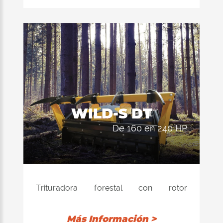
un alto rendimiento y máxima resistencia
mecánica en cortes de mayores
dimensiones. Desarollada para
verdaderos profesionales que
buscan la máquina completa.
WILD-S DT
de 160 en 240 HP
Trituradora forestal con rotor
equilibrado electrónicamente, con
insertos de carburo de tungsteno fijo y
Más Información >