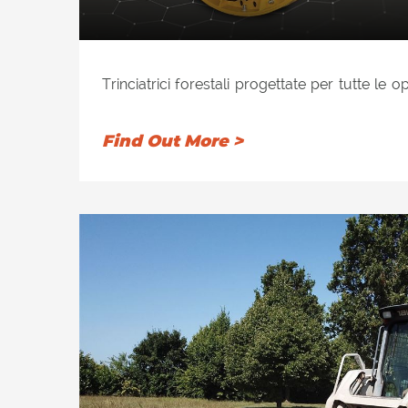
Trinciatrici forestali progettate per tutte le op
cespugli, ramaglie e alberi fino a un diame
rotore di tipo forestale elicoidale Ø 450 mm co
Find Out More >
appositamente rinforzato per resistere ai ca
movimento dei cingoli in condizioni impegnati
d’appoggio avvitate e intercambiabili, con due
HARDOX che garantiscono una triturazi
regolazione del cofano idraulico con cilindro i
Hardox. Doppia fila di catene di protezion
avvitate che limitano la fuoriuscita di materi
allo stesso tempo l’operatore e il tratt
meccanico che oltre a proteggere il trattor
materiale prima della triturazione, a rich
idraulico per maggiore comodità di uso. Ute