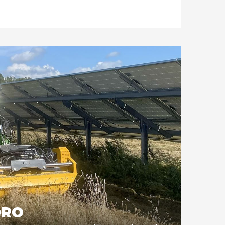
 its ergonomic design, ensuring excellent
r during various operations.
 model of mini loader and skid steer loader
thanks to our universal attachment. A standard
hydraulic motor, or optionally a variable
motor (REXROTH® by Bosch Company®) with
 allows increased productivity while adapting
 during mulching operations.
and reinforced side to withstand the axial
h hydraulic opening and closing of the hood.
cludes a valve developed by ORSI 3-in-1,
fficient, and safe hydraulic management.
DRO