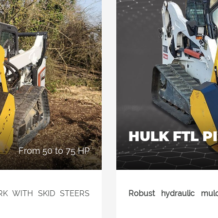
HULK FTL 
from 50 to 75 HP
K WITH SKID STEERS
Robust hydraulic mul
professional rotor equip