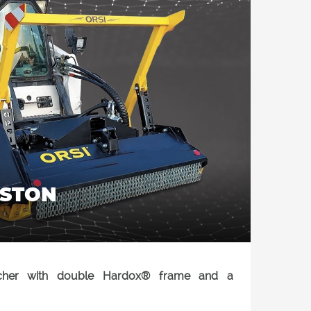
PISTON
cher with double Hardox
®
frame and a
ped with Orsi “FTL” technology. The HULK FTL