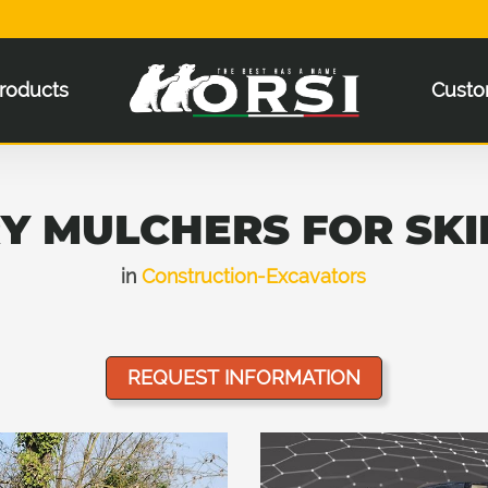
roducts
Custo
Y MULCHERS FOR SKI
in
Construction-Excavators
REQUEST INFORMATION