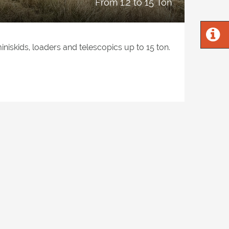
from 1.2 to 15 Ton
niskids, loaders and telescopics up to 15 ton.
 cut grass, brambles, bushes and reeds.