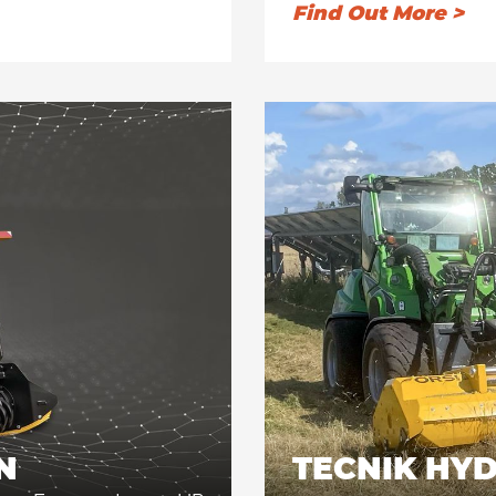
PISTON stands out for
Find Out More >
visibility for the operato
size, the skid steer Drum
ecreating smaller mulch,
It can be used with any
available on the market 
ation valves.
Rexroth® axial piston 
displacement piston 
automatic variable flow,
to the workload required
Dustproof closed frame 
load of the loader, wit
Standard equipment in
allowing for versatile, e
N
TECNIK HY