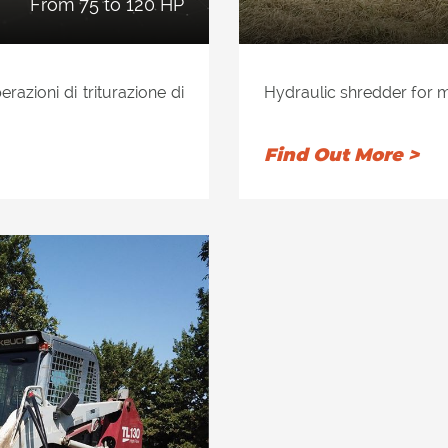
from 75 to 120 HP
erazioni di triturazione di
Hydraulic shredder for mi
tro di massimo di 25 cm,
Designed for machines to
n utensili fissi. Il telaio
Find Out More >
richi assiali causati dal
ve, con slitte regolabili
 file di controcoltelli in
one fine e omogenea e
ntegrato, doppio telaio in
e anteriore, con piastre
ale triturato e proteggono
ore/cabina. Abbattirami
e convoglia nel rotore il
iesta si può avere anche
nsili fissi in carburo di