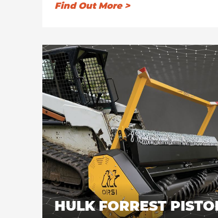
with power from 50 to 75 HP
Find Out More >
Designed with an optimized infeed and bite 
Mulcher SS PISTON offers the perfect balanc
great efficiency and performance.
Anti-shock block Valve with relief and anticavit
5 Belts side transmission.
HULK FORREST PISTO