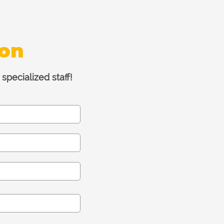
ion
specialized staff!