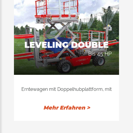
sich für Arbeiten in der Ebene. Sein
Hauptmerkmal ist die Einstellung der
Höhe vom Boden aus nach Belieben des
Bedieners. Die Einstellung erfolgt durch 4
mechanische Zylinder am Radarm.
LEVELING DOUBLE
bis 45 HP
Erntewagen mit Doppelhubplattform, mit
hydrostatischem Getriebe mit
Differentialachsen und gleichzeitiger
Mehr Erfahren >
Lenkung der 4 Räder vom Lenkrad aus,
automatischer Neustart, automatisches
Vorglühen der Glühkerze, 3 Lenkwinkel