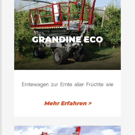
sich für Arbeiten in der Ebene. Sein
Hauptmerkmal ist die Einstellung der
Höhe vom Boden aus nach Belieben des
Bedieners. Die Einstellung erfolgt durch 4
mechanische Zylinder am Radarm.
GRANDINE ECO
Erntewagen zur Ernte aller Früchte wie
Äpfel, Birnen, Kirschen, Pfirsiche,
Aprikosen, Pflaumen, Kiwis, Pflaumen
Mehr Erfahren >
usw. Außerdem wird der Erntewagen
zum Verschließen der Hagelschutznetze,
zum Beschneiden und zum Ausdünnen
verwendet. Das Modell "Grandine" eignet