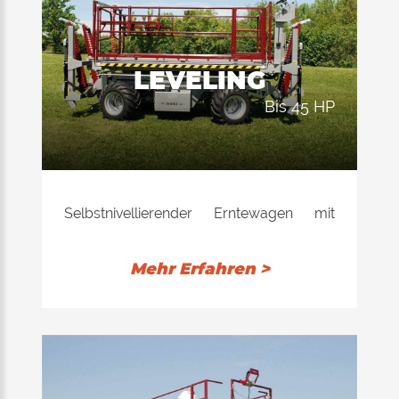
LEVELING
bis 45 HP
Selbstnivellierender Erntewagen mit
hydrostatischem Getriebe mit
Differentialachsen und gleichzeitiger
Mehr Erfahren >
Lenkung der 4 Räder vom Lenkrad aus,
automatischer Neustart, automatisches
Vorglühen der Glühkerze, 3 Lenkwinkel
mit Servolenkung, 4 Antriebsräder, 4
Lenkräder, bewegliche und