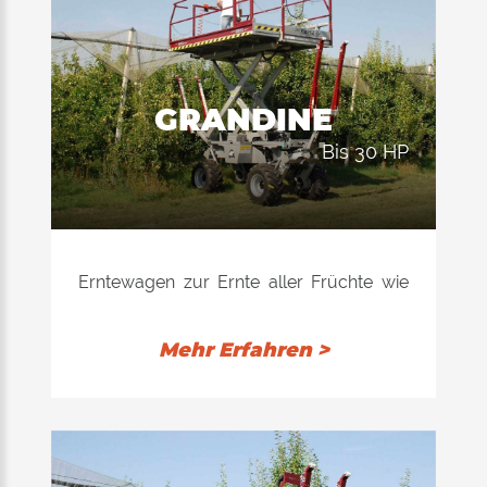
höhenverstellbare Bedienkonsolen, voll
reversibel verstellbare Geländer,
hydraulische Öffnung an den vier Seiten
der Plattform, hydraulische Öffnung der
GRANDINE
Balkone, halbautomatische Zentrierung
bis 30 HP
der Hinterräder, Pumpeneinheit, durch
eine Einzelpumpe angetriebene negative
Bremse, hydraulische Bremse der
Hinterräder, Eigendiagnose,
Magnetventile mit LED, Dämpfer der
Erntewagen zur Ernte aller Früchte wie
Vorderachse, Schlittschuh Ertacetal-
Äpfel, Birnen, Kirschen, Pfirsiche,
Antrieb, gleitende Balkone, elektrische
Aprikosen, Pflaumen, Kiwis, Pflaumen
Mehr Erfahren >
Drossel und elektronisches Getriebe 1.-2.
usw. Außerdem wird der Erntewagen
Gang + Neutral.
zum Verschließen der Hagelschutznetze,
zum Beschneiden und zum Ausdünnen
verwendet. Das Modell "Grandine" eignet