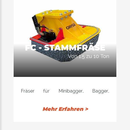
FC - STAMMFRÄSE
von 1.5 zu 10 Ton
Fräser für Minibagger, Bagger,
Kompaktlader, Baggerlader und
Teleskoplader. Ideal zur Verringerung
Mehr Erfahren >
der Belastung eines Ergebnisses nach
dem Schneiden einer Pflanze.