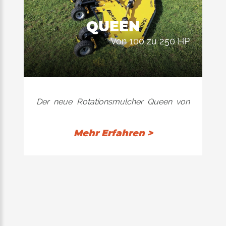
QUEEN
von 100 zu 250 HP
Der neue Rotationsmulcher Queen von
Orsi Group verfügt über ein innovatives
Design, das die Ansammlung von
Mehr Erfahren >
Abfällen während der Arbeit minimiert
und eine schnelle und einfache
Reinigung zwischen den Einsätzen
gewährleistet.
Mit einer Arbeitsbreite von
4,70 und 6,30, ausgestattet mit 8
Transporträdern und einer Auswahl von
3 oder 5 Rotoren, ist das neue Queen in