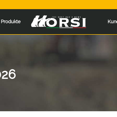
Produkte
Kun
026