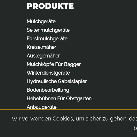
PRODUKTE
Mulchgeräte
Seitenmulchgeräte
Forstmulchgeräte
Kreiselmäher
Auslegemäher
Mulchköpfe Für Bagger
Winterdienstgeräte
Hydraulische Gabelstapler
Bodenbearbeitung
Hebebühnen Für Obstgarten
Anbaugeräte
Wir verwenden Cookies, um sicher zu gehen, da
b
© 2026 Orsi Group S.r.l. | Via S.Andrea, 2a - Mascarino di Castello d'